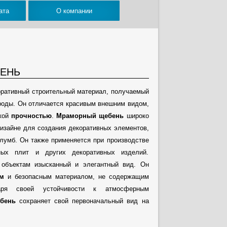
ата
О компании
ЕНЬ
оративный строительный материал, получаемый
роды. Он отличается красивым внешним видом,
окой
прочностью
.
Мраморный щебень
широко
изайне для создания декоративных элементов,
лумб. Он также применяется при производстве
ных плит и других декоративных изделий.
объектам изысканный и элегантный вид. Он
ым
и безопасным материалом, не содержащим
аря своей устойчивости к атмосферным
бень
сохраняет свой первоначальный вид на