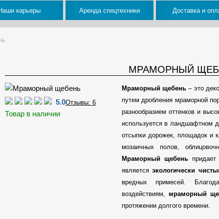
Наши карьеры
Аренда спецтехники
Доставка и опл
нь
МРАМОРНЫЙ ЩЕБ
Мраморный щебень
– это дек
путем дробления мраморной по
5.0
Отзывы: 6
разнообразием оттенков и выс
Товар в наличии
используется в ландшафтном д
отсыпки дорожек, площадок и к
мозаичных полов, облицовоч
Мраморный щебень
придает 
является
экологически чист
вредных примесей. Благод
воздействиям,
мраморный ще
протяжении долгого времени.