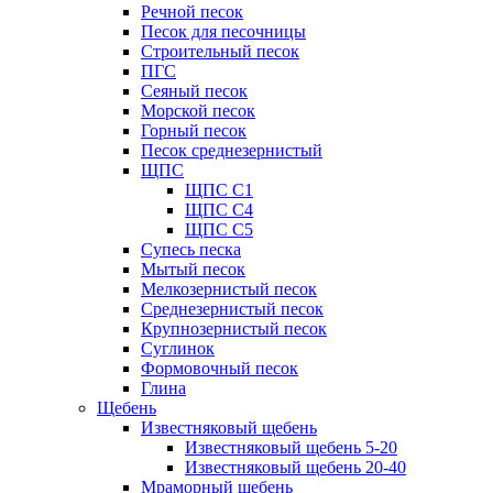
Речной песок
Песок для песочницы
Строительный песок
ПГС
Сеяный песок
Морской песок
Горный песок
Песок среднезернистый
ЩПС
ЩПС С1
ЩПС С4
ЩПС С5
Супесь песка
Мытый песок
Мелкозернистый песок
Среднезернистый песок
Крупнозернистый песок
Суглинок
Формовочный песок
Глина
Щебень
Известняковый щебень
Известняковый щебень 5-20
Известняковый щебень 20-40
Мраморный щебень