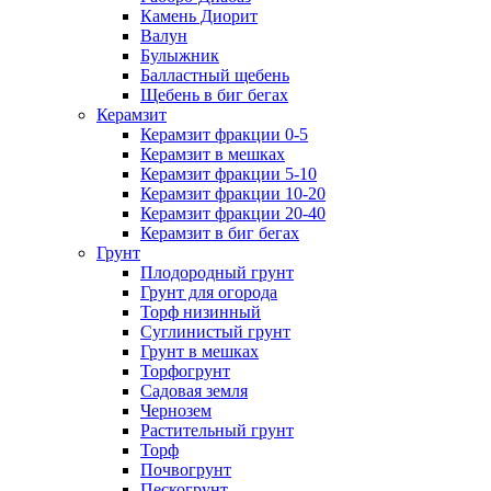
Камень Диорит
Валун
Булыжник
Балластный щебень
Щебень в биг бегах
Керамзит
Керамзит фракции 0-5
Керамзит в мешках
Керамзит фракции 5-10
Керамзит фракции 10-20
Керамзит фракции 20-40
Керамзит в биг бегах
Грунт
Плодородный грунт
Грунт для огорода
Торф низинный
Суглинистый грунт
Грунт в мешках
Торфогрунт
Садовая земля
Чернозем
Растительный грунт
Торф
Почвогрунт
Пескогрунт