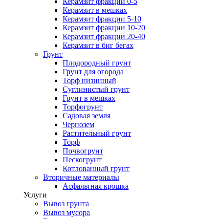
Керамзит фракции 0-5
Керамзит в мешках
Керамзит фракции 5-10
Керамзит фракции 10-20
Керамзит фракции 20-40
Керамзит в биг бегах
Грунт
Плодородный грунт
Грунт для огорода
Торф низинный
Суглинистый грунт
Грунт в мешках
Торфогрунт
Садовая земля
Чернозем
Растительный грунт
Торф
Почвогрунт
Пескогрунт
Котлованный грунт
Вторичные материалы
Асфальтная крошка
Услуги
Вывоз грунта
Вывоз мусора