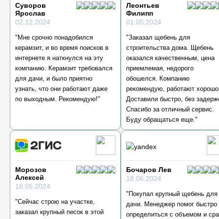
Суворов
Леонтьев
Ярослав
Филипп
02.12.2024
01.05.2024
"Мне срочно понадобился
"Заказал щебень для
керамзит, и во время поисков в
строительства дома. Щебень
интернете я наткнулся на эту
оказался качественным, цена
компанию. Керамзит требовался
приемлемая, недорого
для дачи, и было приятно
обошелся. Компанию
узнать, что они работают даже
рекомендую, работают хорошо
по выходным. Рекомендую!"
Доставили быстро, без задерж
Спасибо за отличный сервис.
Буду обращаться еще."
Морозов
Бочаров Лев
Алексей
18.06.2024
18.05.2024
"Покупал крупный щебень для
"Сейчас строю на участке,
дачи. Менеджер помог быстро
заказал крупный песок в этой
определиться с объемом и сра