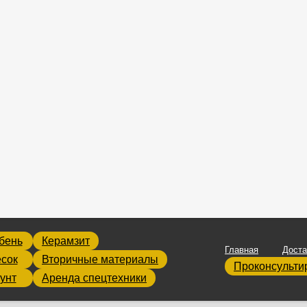
бень
Керамзит
Главная
Доста
сок
Вторичные материалы
Проконсульти
унт
Аренда спецтехники